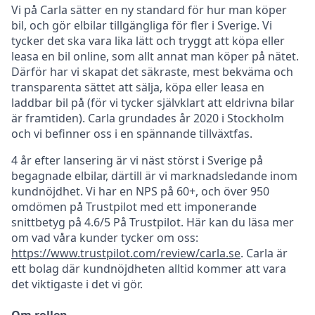
Vi på Carla sätter en ny standard för hur man köper
bil, och gör elbilar tillgängliga för fler i Sverige. Vi
tycker det ska vara lika lätt och tryggt att köpa eller
leasa en bil online, som allt annat man köper på nätet.
Därför har vi skapat det säkraste, mest bekväma och
transparenta sättet att sälja, köpa eller leasa en
laddbar bil på (för vi tycker självklart att eldrivna bilar
är framtiden). Carla grundades år 2020 i Stockholm
och vi befinner oss i en spännande tillväxtfas.
4 år efter lansering är vi näst störst i Sverige på
begagnade elbilar, därtill är vi marknadsledande inom
kundnöjdhet. Vi har en NPS på 60+, och över 950
omdömen på Trustpilot med ett imponerande
snittbetyg på 4.6/5 På Trustpilot. Här kan du läsa mer
om vad våra kunder tycker om oss:
https://www.trustpilot.com/review/carla.se
. Carla är
ett bolag där kundnöjdheten alltid kommer att vara
det viktigaste i det vi gör.