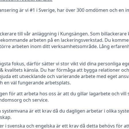
ansering är vi #1 i Sverige, har över 300 omdömen och en i
lackerare till vår anläggning i Kungsängen. Som billackerar
örekommande arbeten på en lackeringsverkstad. Du kommer
ll större arbeten inom ditt verksamhetsområde. Lång erfarenh
 högsta fokus, därför sätter vi stor vikt vid dina personliga e
 & kvalitets känsla. Du har förmåga att bygga relationer oc
bjuda ett utvecklande och varierande arbete med eget ansvar
h en väl fungerande arbetsplats.
n för att arbeta hos oss är att du gillar lagarbete och vil
undomsorg och service.
 systemvana är ett krav då du dagligen arbetar i olika sys
skap.
 i svenska och engelska är ett krav då detta behövs för at