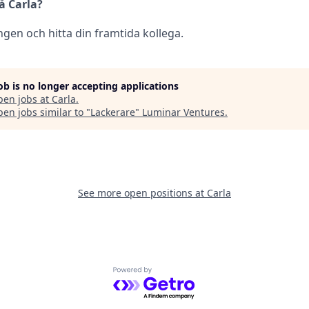
å Carla?
ringen och hitta din framtida kollega.
job is no longer accepting applications
pen jobs at
Carla
.
en jobs similar to "
Lackerare
"
Luminar Ventures
.
See more open positions at
Carla
Powered by Getro.com