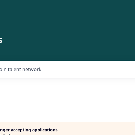
s
Join talent network
longer accepting applications