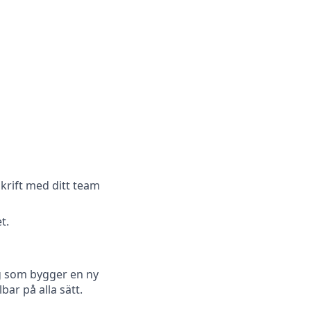
skrift med ditt team
t.
lag som bygger en ny
ar på alla sätt.