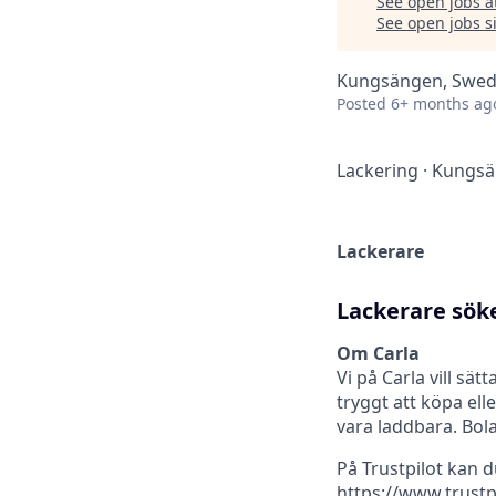
See open jobs a
See open jobs si
Kungsängen, Swe
Posted
6+ months ag
Lackering
·
Kungsä
Lackerare
Lackerare söke
Om Carla
Vi på Carla vill sät
tryggt att köpa elle
vara laddbara. Bol
På Trustpilot kan 
https://www.trustp