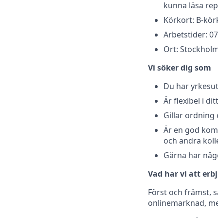
kunna läsa repa
Körkort: B-kör
Arbetstider: 0
Ort: Stockhol
Vi söker dig som
Du har yrkesut
Är flexibel i di
Gillar ordning
Är en god komm
och andra koll
Gärna har någon
Vad har vi att erb
Först och främst, s
onlinemarknad, med