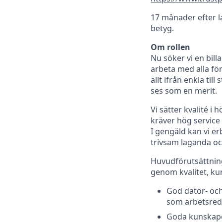
17 månader efter l
betyg.
Om rollen
Nu söker vi en bil
arbeta med alla f
allt ifrån enkla ti
ses som en merit.
Vi sätter kvalité i
kräver hög service
I gengäld kan vi er
trivsam laganda oc
Huvudförutsättninge
genom kvalitet, k
God dator- och
som arbetsred
Goda kunskaper