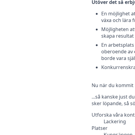
Utöver det så erbj
En möjlighet a
växa och lära 
Möjligheten att
skapa resultat 
En arbetsplats 
oberoende av e
borde vara sjä
Konkurrenskra
Nu när du kommit s
...så kanske just d
sker löpande, så sö
Utforska våra kont
Lackering
Platser
Kungsängen