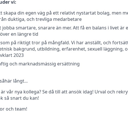
uder vi:
tt skapa din egen väg på ett relativt nystartat bolag, men m
från duktiga, och trevliga medarbetare
 jobba smartare, snarare än mer. Att få en balans i livet är en
över en längre tid
som på riktigt tror på mångfald. Vi har anställt, och fortsätt
tnisk bakgrund, utbildning, erfarenhet, sexuell läggning, o
lvklart 2023
ftig och marknadsmässig ersättning
åhär långt...
u är vår nya kollega? Se då till att ansök idag! Urval och rek
k så snart du kan!
or och team!