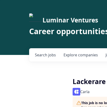
Luminar Ventures
Career opportunitie
Search
jobs
Explore
companies
Lackerare
Carla
This job is no 