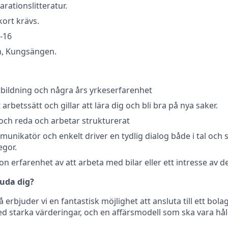
rationslitteratur.
kort krävs.
7-16
m, Kungsängen.
bildning och några års yrkeserfarenhet
tt arbetssätt och gillar att lära dig och bli bra på nya saker.
 och reda och arbetar strukturerat
unikatör och enkelt driver en tydlig dialog både i tal och 
egor.
 erfarenhet av att arbeta med bilar eller ett intresse av de
juda dig?
å erbjuder vi en fantastisk möjlighet att ansluta till ett bo
 starka värderingar, och en affärsmodell som ska vara hållb