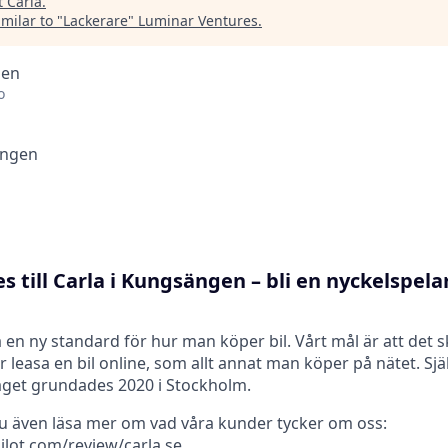
t
Carla
.
milar to "
Lackerare
"
Luminar Ventures
.
den
o
ngen
s till Carla i Kungsängen – bli en nyckelspela
ta en ny standard för hur man köper bil. Vårt mål är att det s
r leasa en bil online, som allt annat man köper på nätet. Själ
aget grundades 2020 i Stockholm.
du även läsa mer om vad våra kunder tycker om oss:
ilot.com/review/carla.se