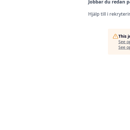
Jobbar du redan p
Hjälp till i rekryte
This 
See o
See op