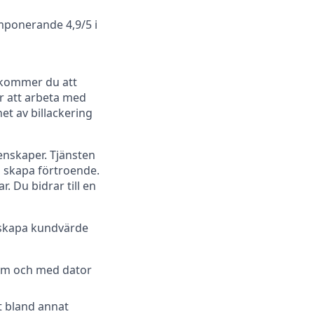
mponerande 4,9/5 i
e kommer du att
 att arbeta med
et av billackering
genskaper. Tjänsten
h skapa förtroende.
. Du bidrar till en
l skapa kundvärde
tem och med dator
t bland annat