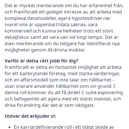
Det är mycket meriterande om du har erfarenhet från,
och framförallt ett gediget intresse av, att arbeta med
komplexa datamodeller, agera hypotesdrivet när
svaret inte är uppenbart/data saknas, vara
kommersiell och kunna se helheten trots ett stort
detaljfokus samt att vara van vid högt tempo. Det är
även meriterande om du tidigare har identifierat nya
möjligheter genom AI-drivna insikter.
Varför är detta rätt jobb för dig?
Framförallt är detta en fantastisk möjlighet att arbeta
för ett banbrytande företag, med starka värderingar,
och en affärsmodell som inte talar om hållbarhet –
utan snarare använder hållbarhet som sin grund. I
denna roll kommer du att få direkt C-suite-exponering
och befogenhet att agera med ett starkt mandat, och
driva förändring där det är som viktigast.
Utöver det erbjuder vi:
En karriärdefinierande roll i ett tidigt skede av