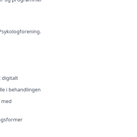
 Psykologforening.
digitalt
lle i behandlingen
r med
ingsformer