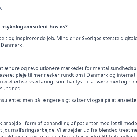
26
e psykologkonsulent hos os?
sibelt og inspirerende job. Mindler er Sveriges største digital
l Danmark.
 at ændre og revolutionere markedet for mental sundhedsple
aseret pleje til mennesker rundt om i Danmark og internati
ieret erhvervserfaring, som har lyst til at være med og bidr
 sundhed.
nsulenter, men på længere sigt satser vi også på at ansætte
k arbejde i form af behandling af patienter med let til mode
 journalføringsarbejde. Vi arbejder ud fra blended treatme
opkald med vores mange internetbaserede CBT behandlin